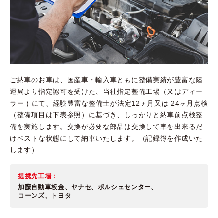
ご納車のお車は、国産車・輸入車ともに整備実績が豊富な陸
運局より指定認可を受けた、当社指定整備工場（又はディー
ラー ) にて、経験豊富な整備士が法定12ヵ月又は 24ヶ月点検
（整備項目は下表参照）に基づき、しっかりと納車前点検整
備を実施します。交換が必要な部品は交換して車を出来るだ
けベストな状態にして納車いたします。（記録簿を作成いた
します）
提携先工場：
加藤自動車板金、ヤナセ、ポルシェセンター、
コーンズ、トヨタ